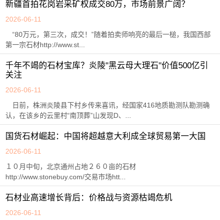
新疆首拍花岗岩采矿权成交80万，市场前景广阔？
2026-06-11
“80万元，第三次，成交！”随着拍卖师响亮的最后一槌，我国西部
第一宗石材http://www.st...
千年不竭的石材宝库？炎陵"黑云母大理石"价值500亿引
关注
2026-06-11
日前，株洲炎陵县下村乡传来喜讯，经国家416地质勘测队勘测确
认，在该乡的云里村“南顶葬”山发现D、...
国货石材崛起：中国将超越意大利成全球贸易第一大国
2026-06-11
１０月中旬，北京通州占地２６０亩的石材
http://www.stonebuy.com/交易市场htt...
石材业高速增长背后：价格战与资源枯竭危机
2026-06-11