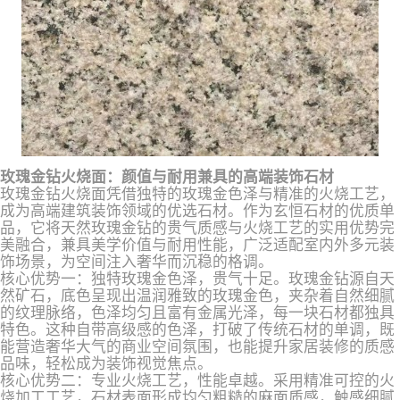
玫瑰金钻火烧面：颜值与耐用兼具的高端装饰石材
玫瑰金钻火烧面凭借独特的玫瑰金色泽与精准的火烧工艺，
成为高端建筑装饰领域的优选石材。作为玄恒石材的优质单
品，它将天然玫瑰金钻的贵气质感与火烧工艺的实用优势完
美融合，兼具美学价值与耐用性能，广泛适配室内外多元装
饰场景，为空间注入奢华而沉稳的格调。
核心优势一：独特玫瑰金色泽，贵气十足。玫瑰金钻源自天
然矿石，底色呈现出温润雅致的玫瑰金色，夹杂着自然细腻
的纹理脉络，色泽均匀且富有金属光泽，每一块石材都独具
特色。这种自带高级感的色泽，打破了传统石材的单调，既
能营造奢华大气的商业空间氛围，也能提升家居装修的质感
品味，轻松成为装饰视觉焦点。
核心优势二：专业火烧工艺，性能卓越。采用精准可控的火
烧加工工艺，石材表面形成均匀粗糙的麻面质感，触感细腻