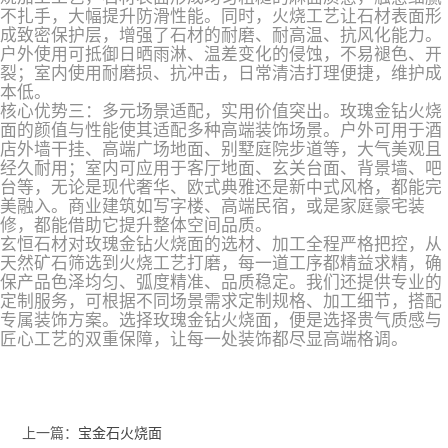
不扎手，大幅提升防滑性能。同时，火烧工艺让石材表面形
成致密保护层，增强了石材的耐磨、耐高温、抗风化能力。
户外使用可抵御日晒雨淋、温差变化的侵蚀，不易褪色、开
裂；室内使用耐磨损、抗冲击，日常清洁打理便捷，维护成
本低。
核心优势三：多元场景适配，实用价值突出。玫瑰金钻火烧
面的颜值与性能使其适配多种高端装饰场景。户外可用于酒
店外墙干挂、高端广场地面、别墅庭院步道等，大气美观且
经久耐用；室内可应用于客厅地面、玄关台面、背景墙、吧
台等，无论是现代奢华、欧式典雅还是新中式风格，都能完
美融入。商业建筑如写字楼、高端民宿，或是家庭豪宅装
修，都能借助它提升整体空间品质。
玄恒石材对玫瑰金钻火烧面的选材、加工全程严格把控，从
天然矿石筛选到火烧工艺打磨，每一道工序都精益求精，确
保产品色泽均匀、弧度精准、品质稳定。我们还提供专业的
定制服务，可根据不同场景需求定制规格、加工细节，搭配
专属装饰方案。选择玫瑰金钻火烧面，便是选择贵气质感与
匠心工艺的双重保障，让每一处装饰都尽显高端格调。
上一篇：
宝金石火烧面